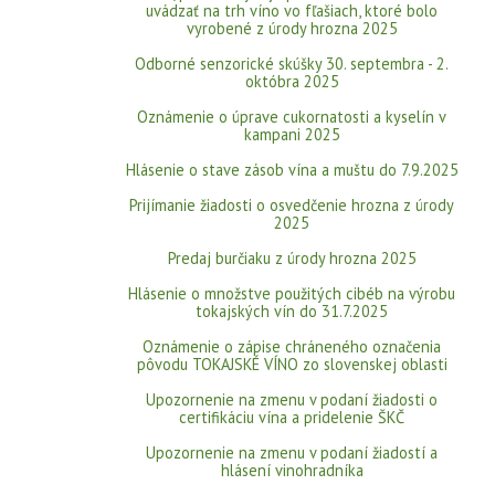
uvádzať na trh víno vo fľašiach, ktoré bolo
vyrobené z úrody hrozna 2025
Odborné senzorické skúšky 30. septembra - 2.
októbra 2025
Oznámenie o úprave cukornatosti a kyselín v
kampani 2025
Hlásenie o stave zásob vína a muštu do 7.9.2025
Prijímanie žiadosti o osvedčenie hrozna z úrody
2025
Predaj burčiaku z úrody hrozna 2025
Hlásenie o množstve použitých cibéb na výrobu
tokajských vín do 31.7.2025
Oznámenie o zápise chráneného označenia
pôvodu TOKAJSKÉ VÍNO zo slovenskej oblasti
Upozornenie na zmenu v podaní žiadosti o
certifikáciu vína a pridelenie ŠKČ
Upozornenie na zmenu v podaní žiadostí a
hlásení vinohradníka