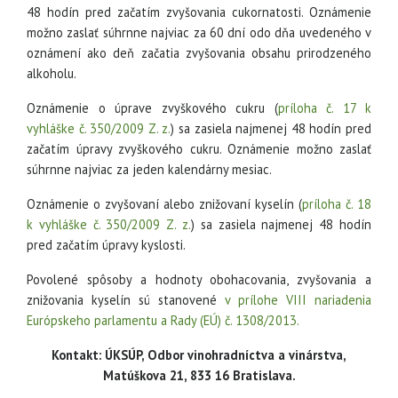
48 hodín pred začatím zvyšovania cukornatosti. Oznámenie
možno zaslať súhrnne najviac za 60 dní odo dňa uvedeného v
oznámení ako deň začatia zvyšovania obsahu prirodzeného
alkoholu.
Oznámenie o úprave zvyškového cukru (
príloha č. 17 k
vyhláške č. 350/2009 Z. z.
) sa zasiela najmenej 48 hodín pred
začatím úpravy zvyškového cukru. Oznámenie možno zaslať
súhrnne najviac za jeden kalendárny mesiac.
Oznámenie o zvyšovaní alebo znižovaní kyselín (
príloha č. 18
k vyhláške č. 350/2009 Z. z.
) sa zasiela najmenej 48 hodín
pred začatím úpravy kyslosti.
Povolené spôsoby a hodnoty obohacovania, zvyšovania a
znižovania kyselín sú stanovené
v prílohe VIII nariadenia
Európskeho parlamentu a Rady (EÚ) č. 1308/2013.
Kontakt: ÚKSÚP, Odbor vinohradníctva a vinárstva,
Matúškova 21, 833 16 Bratislava.