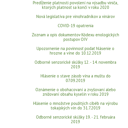
Predĺženie platnosti povolení na výsadbu viniča,
ktorých platnosť sa končí v roku 2020
Nová legislatíva pre vinohradníkov a vinárov
COVID-19 opatrenia
Zoznam a opis dokumentov Kódexu enologických
postupov OIV
Upozornenie na povinnosť podať hlásenie o
hrozne a víne do 10.12.2019
Odborné senzorické skúšky 12. - 14. novembra
2019
Hlásenie o stave zásob vína a muštu do
07.09.2019
Oznámenie o obohacovaní a zvyšovaní alebo
znižovaní obsahu kyselín v roku 2019
Hlásenie o množstve použitých cibéb na výrobu
tokajských vín do 31.7.2019
Odborné senzorické skúšky 19. - 21. februára
2019