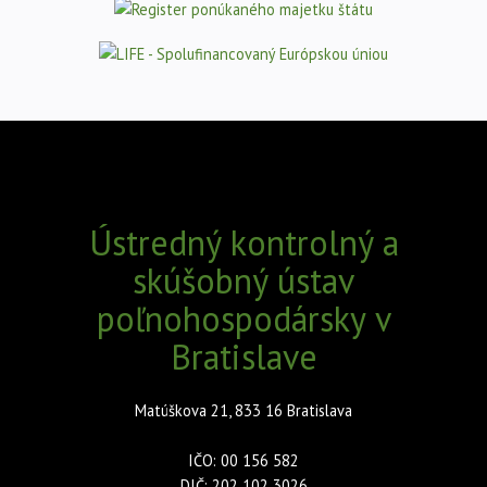
Ústredný kontrolný a
skúšobný ústav
poľnohospodársky v
Bratislave
Matúškova 21, 833 16 Bratislava
IČO: 00 156 582
DIČ: 202 102 3026