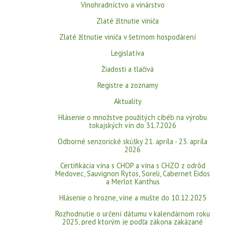
Vinohradníctvo a vinárstvo
Zlaté žltnutie viniča
Zlaté žltnutie viniča v šetrnom hospodárení
Legislatíva
Žiadosti a tlačivá
Registre a zoznamy
Aktuality
Hlásenie o množstve použitých cibéb na výrobu
tokajských vín do 31.7.2026
Odborné senzorické skúšky 21. apríla - 23. apríla
2026
Certifikácia vína s CHOP a vína s CHZO z odrôd
Medovec, Sauvignon Rytos, Soreli, Cabernet Eidos
a Merlot Kanthus
Hlásenie o hrozne, víne a mušte do 10.12.2025
Rozhodnutie o určení dátumu v kalendárnom roku
2025, pred ktorým je podľa zákona zakázané