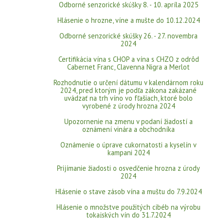
Odborné senzorické skúšky 8. - 10. apríla 2025
Hlásenie o hrozne, víne a mušte do 10.12.2024
Odborné senzorické skúšky 26. - 27. novembra
2024
Certifikácia vína s CHOP a vína s CHZO z odrôd
Cabernet Franc, Clavenna Nigra a Merlot
Rozhodnutie o určení dátumu v kalendárnom roku
2024, pred ktorým je podľa zákona zakázané
uvádzať na trh víno vo fľašiach, ktoré bolo
vyrobené z úrody hrozna 2024
Upozornenie na zmenu v podaní žiadostí a
oznámení vinára a obchodníka
Oznámenie o úprave cukornatosti a kyselín v
kampani 2024
Prijímanie žiadosti o osvedčenie hrozna z úrody
2024
Hlásenie o stave zásob vína a muštu do 7.9.2024
Hlásenie o množstve použitých cibéb na výrobu
tokajských vín do 31.7.2024