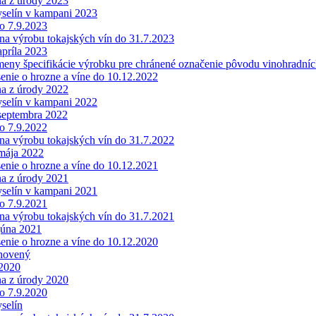
na z úrody 2023
yselín v kampani 2023
do 7.9.2023
 na výrobu tokajských vín do 31.7.2023
apríla 2023
meny špecifikácie výrobku pre chránené označenie pôvodu vinohradníc
enie o hrozne a víne do 10.12.2022
na z úrody 2022
yselín v kampani 2022
 septembra 2022
do 7.9.2022
 na výrobu tokajských vín do 31.7.2022
 mája 2022
enie o hrozne a víne do 10.12.2021
na z úrody 2021
yselín v kampani 2021
do 7.9.2021
 na výrobu tokajských vín do 31.7.2021
júna 2021
enie o hrozne a víne do 10.12.2020
bnovený
.2020
na z úrody 2020
do 7.9.2020
selín