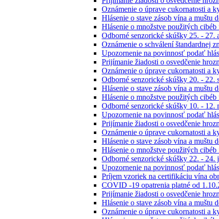
Prijímanie žiadosti o osvedčenie hroz
Oznámenie o úprave cukornatosti a k
Hlásenie o stave zásob vína a muštu 
Hlásenie o množstve použitých cibéb
Odborné senzorické skúšky 25. - 27. 
Oznámenie o schválení štandardnej z
Upozornenie na povinnosť podať hlás
Prijímanie žiadosti o osvedčenie hroz
Oznámenie o úprave cukornatosti a k
Odborné senzorické skúšky 20. - 22.
Hlásenie o stave zásob vína a muštu 
Hlásenie o množstve použitých cibéb
Odborné senzorické skúšky 10. - 12.
Upozornenie na povinnosť podať hlás
Prijímanie žiadosti o osvedčenie hroz
Oznámenie o úprave cukornatosti a k
Hlásenie o stave zásob vína a muštu 
Hlásenie o množstve použitých cibéb
Odborné senzorické skúšky 22. - 24. 
Upozornenie na povinnosť podať hlás
Príjem vzoriek na certifikáciu vína o
COVID -19 opatrenia platné od 1.10
Prijímanie žiadosti o osvedčenie hroz
Hlásenie o stave zásob vína a muštu 
Oznámenie o úprave cukornatosti a ky