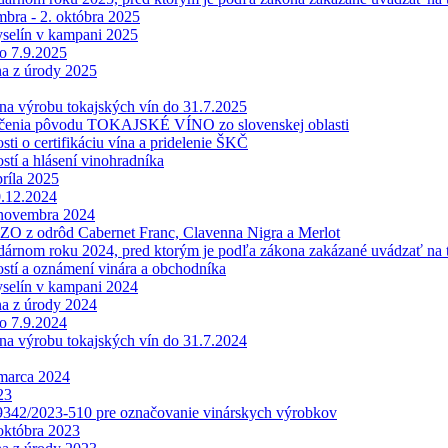
bra - 2. októbra 2025
yselín v kampani 2025
do 7.9.2025
na z úrody 2025
 na výrobu tokajských vín do 31.7.2025
ačenia pôvodu TOKAJSKÉ VÍNO zo slovenskej oblasti
ti o certifikáciu vína a pridelenie ŠKČ
tí a hlásení vinohradníka
príla 2025
0.12.2024
 novembra 2024
HZO z odrôd Cabernet Franc, Clavenna Nigra a Merlot
árnom roku 2024, pred ktorým je podľa zákona zakázané uvádzať na tr
stí a oznámení vinára a obchodníka
yselín v kampani 2024
na z úrody 2024
do 7.9.2024
 na výrobu tokajských vín do 31.7.2024
 marca 2024
23
342/2023-510 pre označovanie vinárskych výrobkov
októbra 2023