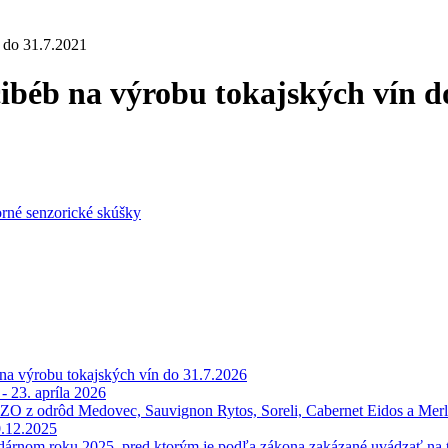
n do 31.7.2021
ibéb na výrobu tokajských vín d
orné senzorické skúšky
 na výrobu tokajských vín do 31.7.2026
- 23. apríla 2026
HZO z odrôd Medovec, Sauvignon Rytos, Soreli, Cabernet Eidos a Mer
0.12.2025
árnom roku 2025, pred ktorým je podľa zákona zakázané uvádzať na tr