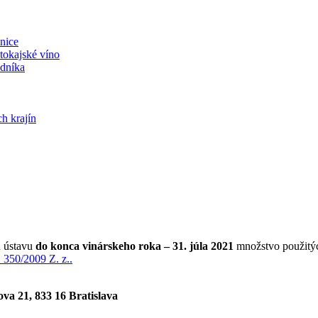
nice
tokajské víno
odníka
h krajín
u ústavu
do konca vinárskeho roka – 31. júla 2021
množstvo použitýc
. 350/2009 Z. z..
va 21, 833 16 Bratislava