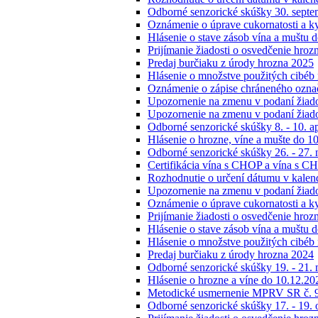
Odborné senzorické skúšky 30. septem
Oznámenie o úprave cukornatosti a k
Hlásenie o stave zásob vína a muštu 
Prijímanie žiadosti o osvedčenie hroz
Predaj burčiaku z úrody hrozna 2025
Hlásenie o množstve použitých cibéb
Oznámenie o zápise chráneného ozn
Upozornenie na zmenu v podaní žiados
Upozornenie na zmenu v podaní žiados
Odborné senzorické skúšky 8. - 10. a
Hlásenie o hrozne, víne a mušte do 1
Odborné senzorické skúšky 26. - 27.
Certifikácia vína s CHOP a vína s C
Rozhodnutie o určení dátumu v kalend
Upozornenie na zmenu v podaní žiado
Oznámenie o úprave cukornatosti a k
Prijímanie žiadosti o osvedčenie hroz
Hlásenie o stave zásob vína a muštu 
Hlásenie o množstve použitých cibéb
Predaj burčiaku z úrody hrozna 2024
Odborné senzorické skúšky 19. - 21.
Hlásenie o hrozne a víne do 10.12.20
Metodické usmernenie MPRV SR č. 9
Odborné senzorické skúšky 17. - 19. 