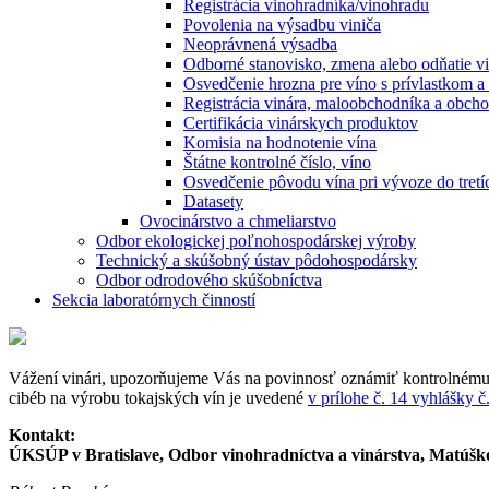
Registrácia vinohradníka/vinohradu
Povolenia na výsadbu viniča
Neoprávnená výsadba
Odborné stanovisko, zmena alebo odňatie vi
Osvedčenie hrozna pre víno s prívlastkom a 
Registrácia vinára, maloobchodníka a obch
Certifikácia vinárskych produktov
Komisia na hodnotenie vína
Štátne kontrolné číslo, víno
Osvedčenie pôvodu vína pri vývoze do tretíc
Datasety
Ovocinárstvo a chmeliarstvo
Odbor ekologickej poľnohospodárskej výroby
Technický a skúšobný ústav pôdohospodársky
Odbor odrodového skúšobníctva
Sekcia laboratórnych činností
Vážení vinári, upozorňujeme Vás na povinnosť oznámiť kontrolném
cibéb na výrobu tokajských vín je uvedené
v prílohe č. 14 vyhlášky č
Kontakt:
ÚKSÚP v Bratislave, Odbor vinohradníctva a vinárstva, Matúško