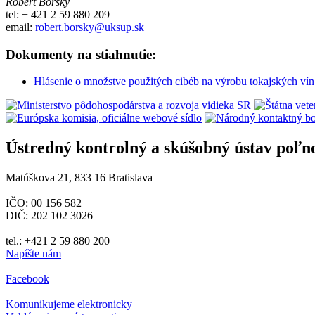
Róbert Borský
tel: + 421 2 59 880 209
email:
robert.borsky@uksup.sk
Dokumenty na stiahnutie:
Hlásenie o množstve použitých cibéb na výrobu tokajských 
Ústredný kontrolný a skúšobný ústav poľn
Matúškova 21, 833 16 Bratislava
IČO: 00 156 582
DIČ: 202 102 3026
tel.: +421 2 59 880 200
Napíšte nám
Facebook
Komunikujeme elektronicky