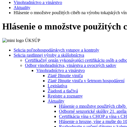
Vinohradníctvo a vinárstvo
Aktuality
Hlásenie o množstve použitých cibéb na výrobu tokajských ví
Hlásenie o množstve použitých c
Sekcia poľnohospodárskych vstupov a kontroly
Sekcia rastlinnej výroby a skúšobníctva
Certifikačný orgán vykonávajúci certifikáciu osôb a odb
Odbor vinohradníctva, vinárstva a ovocných sadov
Vinohradníctvo a vinárstvo
Zlaté žltnutie viniča
Zlaté žltnutie viniča v šetrnom hospodárení
Legislatíva
Žiadosti a tlačivá
Registre a zoznamy
Aktuality
Hlásenie o množstve použitých cibéb
Odborné senzorické skúšky 21. apríla 
Certifikácia vína s CHOP a vína s C
Hlásenie o hrozne, víne a mušte do 1
Rozhodnutie o určení dátumu v kalend