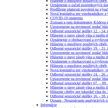
Hlásenie o množstve použitých cibéb
Oznámenie o začatí pozemkových úpra
Predĺženie platnosti povolení na výsa
Nová legislatíva pre vinohradníkov a 
COVID-19 opatrenia
Zoznam a opis dokumentov Kódexu 
Upozornenie na povinnosť podať hlás
Odborné senzorické skúšky 12. - 14.
Hlásenie o stave zásob vína a muštu 
Oznámenie o obohacovaní a zvyšovaní
Hlásenie o množstve použitých cibéb
Odborné senzorické skúšky 19. - 21. 
Upozornenie na povinnosť podať hlás
Hlásenie o stave zásob vína a muštu 
Oznámenie o obohacovaní a zvyšovaní
Hlásenie o množstve použitých cibéb
Nová legislatíva pre vinohradníkov, 
Odborné senzorické skúšky 24. - 26. 
Upozornenie na povinnosť podať hlás
Odborné senzorické skúšky 07. – 09
Hlásenie o stave zásob vína a muštu 
Hlásenie cibéby pre tokajské vína do
Odborné senzorické skúšky 16. - 18.
Oznam - Neuznávanie analytických r
Informácie