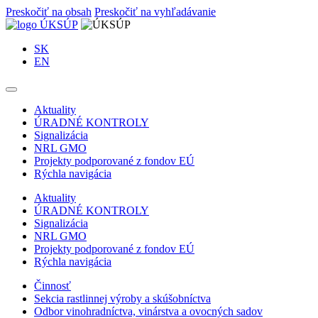
Preskočiť na obsah
Preskočiť na vyhľadávanie
SK
EN
Aktuality
ÚRADNÉ KONTROLY
Signalizácia
NRL GMO
Projekty podporované z fondov EÚ
Rýchla navigácia
Aktuality
ÚRADNÉ KONTROLY
Signalizácia
NRL GMO
Projekty podporované z fondov EÚ
Rýchla navigácia
Činnosť
Sekcia rastlinnej výroby a skúšobníctva
Odbor vinohradníctva, vinárstva a ovocných sadov