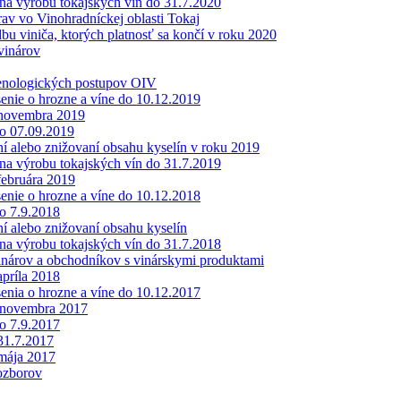
 na výrobu tokajských vín do 31.7.2020
v vo Vinohradníckej oblasti Tokaj
dbu viniča, ktorých platnosť sa končí v roku 2020
vinárov
enologických postupov OIV
enie o hrozne a víne do 10.12.2019
 novembra 2019
do 07.09.2019
 alebo znižovaní obsahu kyselín v roku 2019
 na výrobu tokajských vín do 31.7.2019
februára 2019
enie o hrozne a víne do 10.12.2018
do 7.9.2018
 alebo znižovaní obsahu kyselín
 na výrobu tokajských vín do 31.7.2018
vinárov a obchodníkov s vinárskymi produktami
apríla 2018
enia o hrozne a víne do 10.12.2017
. novembra 2017
do 7.9.2017
 31.7.2017
 mája 2017
ozborov