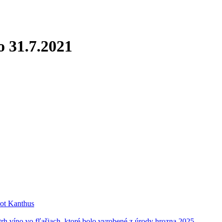
o 31.7.2021
lot Kanthus
h víno vo fľašiach, ktoré bolo vyrobené z úrody hrozna 2025