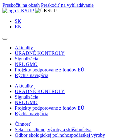
Preskočiť na obsah
Preskočiť na vyhľadávanie
SK
EN
Aktuality
ÚRADNÉ KONTROLY
Signalizácia
NRL GMO
Projekty podporované z fondov EÚ
Rýchla navigácia
Aktuality
ÚRADNÉ KONTROLY
Signalizácia
NRL GMO
Projekty podporované z fondov EÚ
Rýchla navigácia
Činnosť
Sekcia rastlinnej výroby a skúšobníctva
Odbor ekologickej poľnohospodárskej výroby