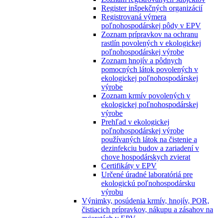
Register inšpekčných organizácií
Registrovaná výmera
poľnohospodárskej pôdy v EPV
Zoznam prípravkov na ochranu
rastlín povolených v ekologickej
poľnohospodárskej výrobe
Zoznam hnojív a pôdnych
pomocných látok povolených v
ekologickej poľnohospodárskej
výrobe
Zoznam krmív povolených v
ekologickej poľnohospodárskej
výrobe
Prehľad v ekologickej
poľnohospodárskej výrobe
používaných látok na čistenie a
dezinfekciu budov a zariadení v
chove hospodárskych zvierat
Certifikáty v EPV
Určené úradné laboratóriá pre
ekologickú poľnohospodársku
výrobu
Výnimky, posúdenia krmív, hnojív, POR,
čistiacich prípravkov, nákupu a zásahov na