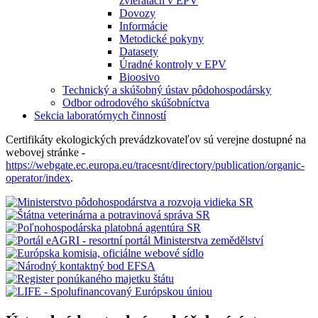
zvieratách v EPV
Dovozy
Informácie
Metodické pokyny
Datasety
Úradné kontroly v EPV
Bioosivo
Technický a skúšobný ústav pôdohospodársky
Odbor odrodového skúšobníctva
Sekcia laboratórnych činností
Certifikáty ekologických prevádzkovateľov sú verejne dostupné na
webovej stránke -
https://webgate.ec.europa.eu/tracesnt/directory/publication/organic-
operator/index
.