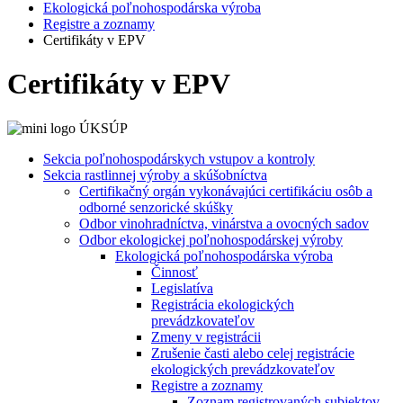
Ekologická poľnohospodárska výroba
Registre a zoznamy
Certifikáty v EPV
Certifikáty v EPV
Sekcia poľnohospodárskych vstupov a kontroly
Sekcia rastlinnej výroby a skúšobníctva
Certifikačný orgán vykonávajúci certifikáciu osôb a
odborné senzorické skúšky
Odbor vinohradníctva, vinárstva a ovocných sadov
Odbor ekologickej poľnohospodárskej výroby
Ekologická poľnohospodárska výroba
Činnosť
Legislatíva
Registrácia ekologických
prevádzkovateľov
Zmeny v registrácii
Zrušenie časti alebo celej registrácie
ekologických prevádzkovateľov
Registre a zoznamy
Zoznam registrovaných subjektov