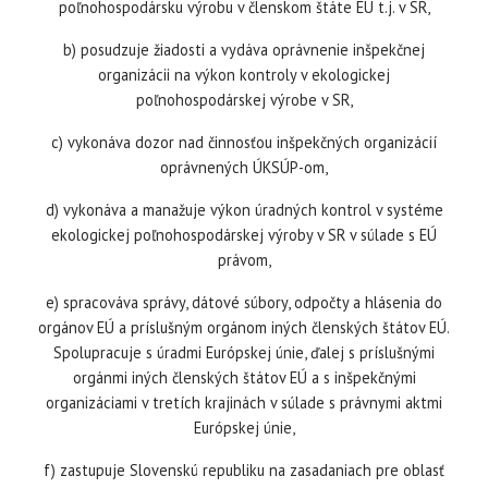
poľnohospodársku výrobu v členskom štáte EÚ t.j. v SR,
b) posudzuje žiadosti a vydáva oprávnenie inšpekčnej
organizácii na výkon kontroly v ekologickej
poľnohospodárskej výrobe v SR,
c) vykonáva dozor nad činnosťou inšpekčných organizácií
oprávnených ÚKSÚP-om,
d) vykonáva a manažuje výkon úradných kontrol v systéme
ekologickej poľnohospodárskej výroby v SR v súlade s EÚ
právom,
e) spracováva správy, dátové súbory, odpočty a hlásenia do
orgánov EÚ a príslušným orgánom iných členských štátov EÚ.
Spolupracuje s úradmi Európskej únie, ďalej s príslušnými
orgánmi iných členských štátov EÚ a s inšpekčnými
organizáciami v tretích krajinách v súlade s právnymi aktmi
Európskej únie,
f) zastupuje Slovenskú republiku na zasadaniach pre oblasť