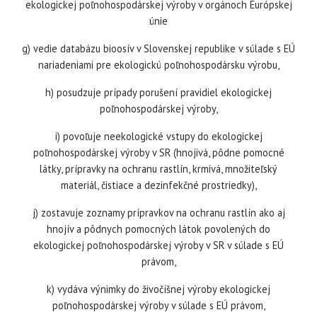
ekologickej poľnohospodárskej výroby v orgánoch Európskej
únie
g) vedie databázu bioosív v Slovenskej republike v súlade s EÚ
nariadeniami pre ekologickú poľnohospodársku výrobu,
h) posudzuje prípady porušení pravidiel ekologickej
poľnohospodárskej výroby,
i) povoľuje neekologické vstupy do ekologickej
poľnohospodárskej výroby v SR (hnojivá, pôdne pomocné
látky, prípravky na ochranu rastlín, krmivá, množiteľský
materiál, čistiace a dezinfekčné prostriedky),
j) zostavuje zoznamy prípravkov na ochranu rastlín ako aj
hnojív a pôdnych pomocných látok povolených do
ekologickej poľnohospodárskej výroby v SR v súlade s EÚ
právom,
k) vydáva výnimky do živočíšnej výroby ekologickej
poľnohospodárskej výroby v súlade s EÚ právom,