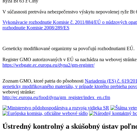
Ryža Bt 63 z Číny
V súčasnosti pretrváva nebezpečenstvo výskytu nepovolenej ryže Bt 6
Vykonávacie rozhodnutie Komisie č. 2011/884/EÚ o núdzových opatre
rozhodnutie Komisie 2008/289/ES
Geneticky modifikované organizmy sa povoľujú rozhodnutiami EÚ.
Register GMO autorizovaných v EÚ sa nachádza na webovej stránke
https://webgate.ec.europa.eu/dyna2/gm-register/
Zoznam GMO, ktoré patria do pôsobnosti
Nariadenia (ES) č. 619/201
geneticky modifikovaného materiálu, v prípade ktorého prebieha pov
webovej stránke:
http://ec.europa.eu/food/dyna/gm_register/index_en.cfm
Ústredný kontrolný a skúšobný ústav poľn