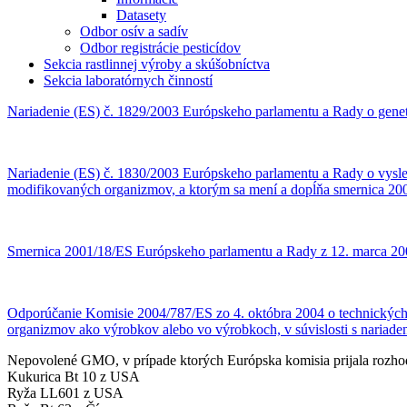
Datasety
Odbor osív a sadív
Odbor registrácie pesticídov
Sekcia rastlinnej výroby a skúšobníctva
Sekcia laboratórnych činností
Nariadenie (ES) č. 1829/2003 Európskeho parlamentu a Rady o gene
Nariadenie (ES) č. 1830/2003 Európskeho parlamentu a Rady o vysle
modifikovaných organizmov, a ktorým sa mení a dopĺňa smernica 20
Smernica 2001/18/ES Európskeho parlamentu a Rady z 12. marca 200
Odporúčanie Komisie 2004/787/ES zo 4. októbra 2004 o technických
organizmov ako výrobkov alebo vo výrobkoch, v súvislosti s nariade
Nepovolené GMO, v prípade ktorých Európska komisia prijala rozhod
Kukurica Bt 10 z USA
Ryža LL601 z USA