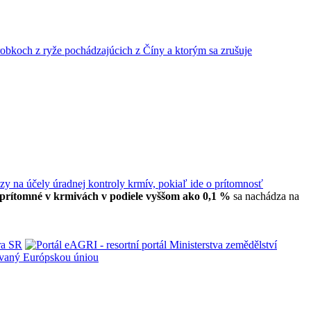
obkoch z ryže pochádzajúcich z Číny a ktorým sa zrušuje
zy na účely úradnej kontroly krmív, pokiaľ ide o prítomnosť
prítomné v krmivách v podiele vyššom ako 0,1 %
sa nachádza na