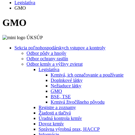
Legislatíva
GMO
GMO
Sekcia poľnohospodárskych vstupov a kontroly
Odbor pôdy a hnojív
Odbor ochrany rastlín
Odbor krmív a výživy zvierat
Legislatíva
Krmivá, ich označovanie a používanie
Doplnkové látky
Nežiaduce látky
GMO
BSE, TSE
Krmivá živočíšneho pôvodu
Registre a zoznamy
Žiadosti a tlačivá
Úradná kontrola krmív
Dovoz krmív
Správna výrobná prax, HACCP
Informácie