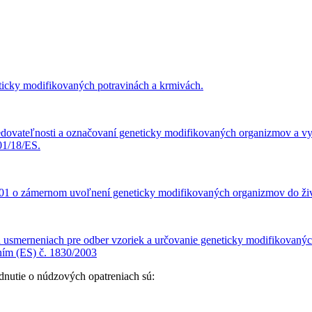
ticky modifikovaných potravinách a krmivách.
dovateľnosti a označovaní geneticky modifikovaných organizmov a vys
01/18/ES.
1 o zámernom uvoľnení geneticky modifikovaných organizmov do živo
 usmerneniach pre odber vzoriek a určovanie geneticky modifikovaný
ním (ES) č. 1830/2003
nutie o núdzových opatreniach sú: