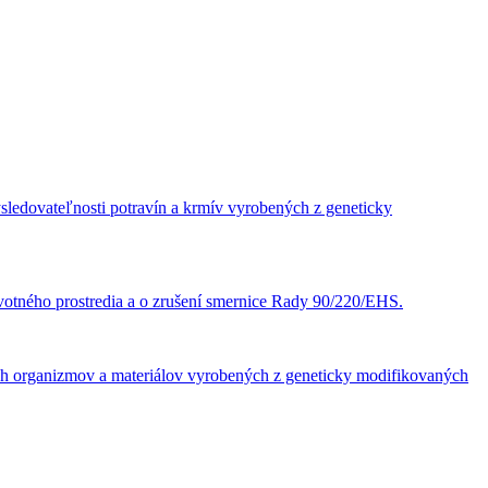
ledovateľnosti potravín a krmív vyrobených z geneticky
tného prostredia a o zrušení smernice Rady 90/220/EHS.
ch organizmov a materiálov vyrobených z geneticky modifikovaných