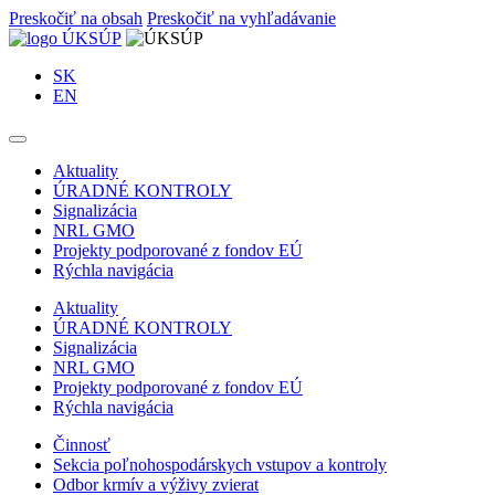
Preskočiť na obsah
Preskočiť na vyhľadávanie
SK
EN
Aktuality
ÚRADNÉ KONTROLY
Signalizácia
NRL GMO
Projekty podporované z fondov EÚ
Rýchla navigácia
Aktuality
ÚRADNÉ KONTROLY
Signalizácia
NRL GMO
Projekty podporované z fondov EÚ
Rýchla navigácia
Činnosť
Sekcia poľnohospodárskych vstupov a kontroly
Odbor krmív a výživy zvierat