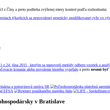
3 z Číny a preto podlieha zvýšenej miery kontrol podľa rozhodnutia:
niach týkajúcich sa nepovolenej geneticky modifikovanej ryže vo výr
:
1 z 24. júna 2011 , ktorým sa stanovujú metódy odberu vzoriek a analý
oľovacie konanie alebo povolenie ktorého vypršalo
a preto
nesmú byť 
ohospodársky v Bratislave