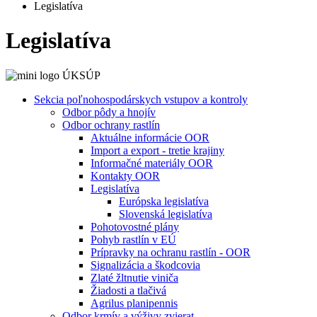
Legislatíva
Legislatíva
Sekcia poľnohospodárskych vstupov a kontroly
Odbor pôdy a hnojív
Odbor ochrany rastlín
Aktuálne informácie OOR
Import a export - tretie krajiny
Informačné materiály OOR
Kontakty OOR
Legislatíva
Európska legislatíva
Slovenská legislatíva
Pohotovostné plány
Pohyb rastlín v EÚ
Prípravky na ochranu rastlín - OOR
Signalizácia a škodcovia
Zlaté žltnutie viniča
Žiadosti a tlačivá
Agrilus planipennis
Odbor krmív a výživy zvierat