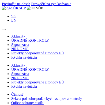
Preskočiť na obsah
Preskočiť na vyhľadávanie
SK
EN
Aktuality
ÚRADNÉ KONTROLY
Signalizácia
NRL GMO
Projekty podporované z fondov EÚ
Rýchla navigácia
Aktuality
ÚRADNÉ KONTROLY
Signalizácia
NRL GMO
Projekty podporované z fondov EÚ
Rýchla navigácia
Činnosť
Sekcia poľnohospodárskych vstupov a kontroly
Odbor ochrany rastlín