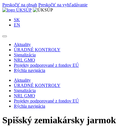
Preskočiť na obsah
Preskočiť na vyhľadávanie
SK
EN
Aktuality
ÚRADNÉ KONTROLY
Signalizácia
NRL GMO
Projekty podporované z fondov EÚ
Rýchla navigácia
Aktuality
ÚRADNÉ KONTROLY
Signalizácia
NRL GMO
Projekty podporované z fondov EÚ
Rýchla navigácia
Spišský zemiakársky jarmok