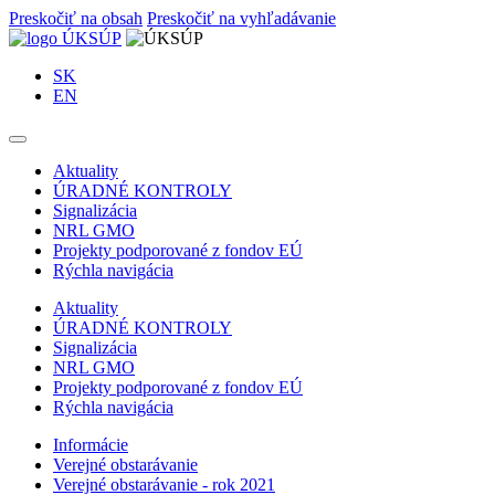
Preskočiť na obsah
Preskočiť na vyhľadávanie
SK
EN
Aktuality
ÚRADNÉ KONTROLY
Signalizácia
NRL GMO
Projekty podporované z fondov EÚ
Rýchla navigácia
Aktuality
ÚRADNÉ KONTROLY
Signalizácia
NRL GMO
Projekty podporované z fondov EÚ
Rýchla navigácia
Informácie
Verejné obstarávanie
Verejné obstarávanie - rok 2021