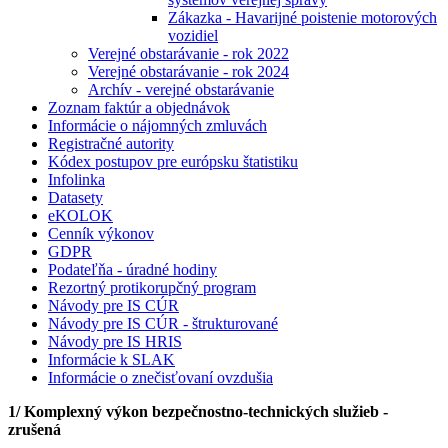
Zákazka - Havarijné poistenie motorových
vozidiel
Verejné obstarávanie - rok 2022
Verejné obstarávanie - rok 2024
Archív - verejné obstarávanie
Zoznam faktúr a objednávok
Informácie o nájomných zmluvách
Registračné autority
Kódex postupov pre európsku štatistiku
Infolinka
Datasety
eKOLOK
Cenník výkonov
GDPR
Podateľňa - úradné hodiny
Rezortný protikorupčný program
Návody pre IS CÚR
Návody pre IS CÚR - štrukturované
Návody pre IS HRIS
Informácie k SLAK
Informácie o znečisťovaní ovzdušia
1/
Komplexný výkon bezpečnostno-technických služieb -
zrušená