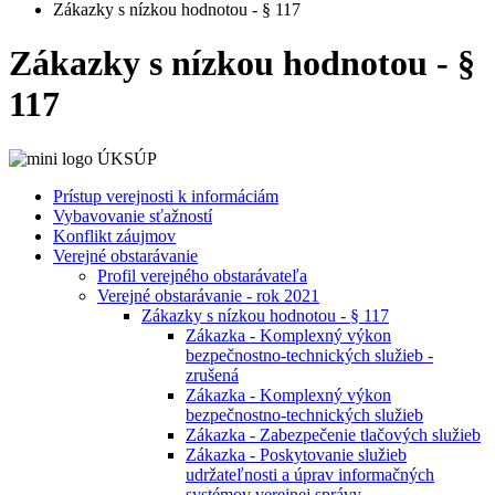
Zákazky s nízkou hodnotou - § 117
Zákazky s nízkou hodnotou - §
117
Prístup verejnosti k informáciám
Vybavovanie sťažností
Konflikt záujmov
Verejné obstarávanie
Profil verejného obstarávateľa
Verejné obstarávanie - rok 2021
Zákazky s nízkou hodnotou - § 117
Zákazka - Komplexný výkon
bezpečnostno-technických služieb -
zrušená
Zákazka - Komplexný výkon
bezpečnostno-technických služieb
Zákazka - Zabezpečenie tlačových služieb
Zákazka - Poskytovanie služieb
udržateľnosti a úprav informačných
systémov verejnej správy