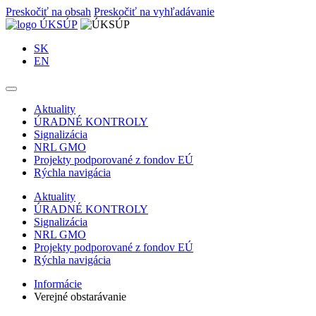
Preskočiť na obsah
Preskočiť na vyhľadávanie
SK
EN
Aktuality
ÚRADNÉ KONTROLY
Signalizácia
NRL GMO
Projekty podporované z fondov EÚ
Rýchla navigácia
Aktuality
ÚRADNÉ KONTROLY
Signalizácia
NRL GMO
Projekty podporované z fondov EÚ
Rýchla navigácia
Informácie
Verejné obstarávanie