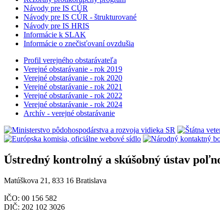
Návody pre IS CÚR
Návody pre IS CÚR - štrukturované
Návody pre IS HRIS
Informácie k SLAK
Informácie o znečisťovaní ovzdušia
Profil verejného obstarávateľa
Verejné obstarávanie - rok 2019
Verejné obstarávanie - rok 2020
Verejné obstarávanie - rok 2021
Verejné obstarávanie - rok 2022
Verejné obstarávanie - rok 2024
Archív - verejné obstarávanie
Ústredný kontrolný a skúšobný ústav poľn
Matúškova 21, 833 16 Bratislava
IČO: 00 156 582
DIČ: 202 102 3026