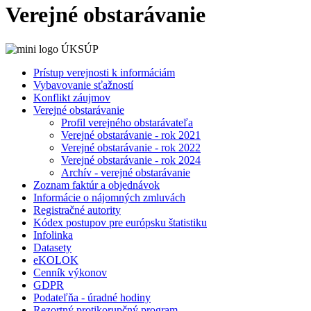
Verejné obstarávanie
Prístup verejnosti k informáciám
Vybavovanie sťažností
Konflikt záujmov
Verejné obstarávanie
Profil verejného obstarávateľa
Verejné obstarávanie - rok 2021
Verejné obstarávanie - rok 2022
Verejné obstarávanie - rok 2024
Archív - verejné obstarávanie
Zoznam faktúr a objednávok
Informácie o nájomných zmluvách
Registračné autority
Kódex postupov pre európsku štatistiku
Infolinka
Datasety
eKOLOK
Cenník výkonov
GDPR
Podateľňa - úradné hodiny
Rezortný protikorupčný program