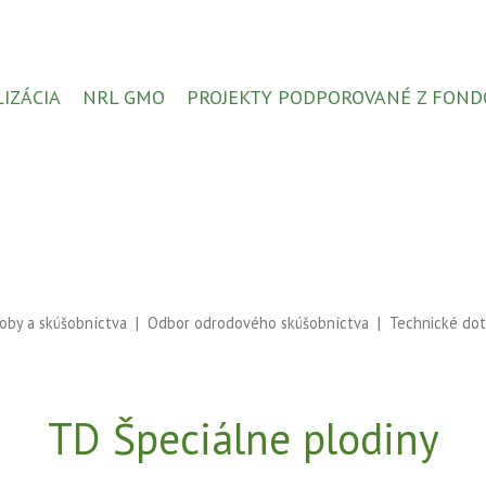
LIZÁCIA
NRL GMO
PROJEKTY PODPOROVANÉ Z FOND
roby a skúšobníctva
Odbor odrodového skúšobníctva
Technické dot
TD Špeciálne plodiny