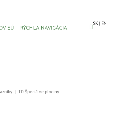
SK
EN
OV EÚ
RÝCHLA NAVIGÁCIA
azníky
TD Špeciálne plodiny