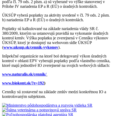
podľa čl. 79 ods. 2 písm. a) sú vyberané vo výške stanovenej v
Prílohe IV nariadenia EP a R (EÚ) o úradných kontrolách.
ÚKSÚP vyberá poplatky za aktivity uvedené v čl. 79 ods. 2 písm.
b) nariadenia EP a R (EÚ) o úradných kontrolách.
Poplatky sú kalkulované na základe nariadenia vlády SR č.
380/2009, ktorým sa ustanovujú pravidlá na vykonanie úradných
kontrol krmív. Výška poplatku je zverejnená v Cenníku výkonov
ÚKSÚP, ktorý je dostupný na webovom sídle ÚKSÚP
(
www.uksup.sk/cennik-vykonov
).
Inšpekčné organizácie na ktoré bol delegovaný výkon úradných
kontrol v oblasti EPV vyberajú poplatky podľa vlastného cenníka,
ktoré majú jednotlivé IO zverejnené na svojich webových sídlach:
www.naturalis.sk/cennik/
www.biokont.sk/?e=192
)
Cenníky sú zostavené na základe zmlúv medzi konkrétnou IO a
kontrolovaným subjektom.