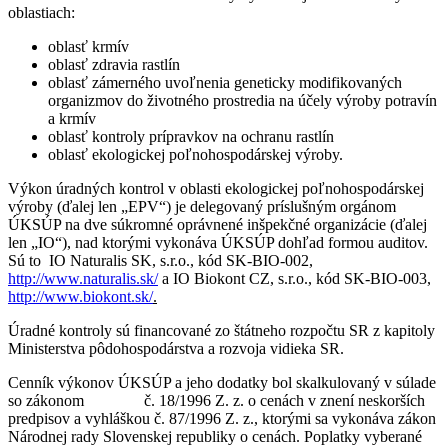
oblastiach:
oblasť krmív
oblasť zdravia rastlín
oblasť zámerného uvoľnenia geneticky modifikovaných
organizmov do životného prostredia na účely výroby potravín
a krmív
oblasť kontroly prípravkov na ochranu rastlín
oblasť ekologickej poľnohospodárskej výroby.
Výkon úradných kontrol v oblasti ekologickej poľnohospodárskej
výroby (ďalej len „EPV“) je delegovaný príslušným orgánom
ÚKSÚP na dve súkromné oprávnené inšpekčné organizácie (ďalej
len „IO“), nad ktorými vykonáva ÚKSÚP dohľad formou auditov.
Sú to IO Naturalis SK, s.r.o., kód SK-BIO-002,
http://www.naturalis.sk/
a IO Biokont CZ, s.r.o., kód SK-BIO-003,
http://www.biokont.sk/
.
Úradné kontroly sú financované zo štátneho rozpočtu SR z kapitoly
Ministerstva pôdohospodárstva a rozvoja vidieka SR.
Cenník výkonov ÚKSÚP a jeho dodatky bol skalkulovaný v súlade
so zákonom č. 18/1996 Z. z. o cenách v znení neskorších
predpisov a vyhláškou č. 87/1996 Z. z., ktorými sa vykonáva zákon
Národnej rady Slovenskej republiky o cenách. Poplatky vyberané