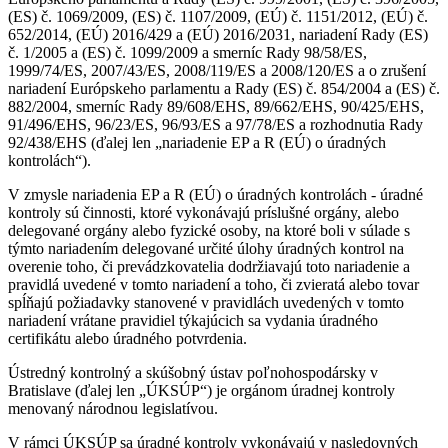
(ES) č. 1069/2009, (ES) č. 1107/2009, (EÚ) č. 1151/2012, (EÚ) č.
652/2014, (EÚ) 2016/429 a (EÚ) 2016/2031, nariadení Rady (ES)
č. 1/2005 a (ES) č. 1099/2009 a smerníc Rady 98/58/ES,
1999/74/ES, 2007/43/ES, 2008/119/ES a 2008/120/ES a o zrušení
nariadení Európskeho parlamentu a Rady (ES) č. 854/2004 a (ES) č.
882/2004, smerníc Rady 89/608/EHS, 89/662/EHS, 90/425/EHS,
91/496/EHS, 96/23/ES, 96/93/ES a 97/78/ES a rozhodnutia Rady
92/438/EHS (ďalej len „nariadenie EP a R (EÚ) o úradných
kontrolách“).
V zmysle nariadenia EP a R (EÚ) o úradných kontrolách - úradné
kontroly sú činnosti, ktoré vykonávajú príslušné orgány, alebo
delegované orgány alebo fyzické osoby, na ktoré boli v súlade s
týmto nariadením delegované určité úlohy úradných kontrol na
overenie toho, či prevádzkovatelia dodržiavajú toto nariadenie a
pravidlá uvedené v tomto nariadení a toho, či zvieratá alebo tovar
spĺňajú požiadavky stanovené v pravidlách uvedených v tomto
nariadení vrátane pravidiel týkajúcich sa vydania úradného
certifikátu alebo úradného potvrdenia.
Ústredný kontrolný a skúšobný ústav poľnohospodársky v
Bratislave (ďalej len „ÚKSÚP“) je orgánom úradnej kontroly
menovaný národnou legislatívou.
V rámci ÚKSÚP sa úradné kontroly vykonávajú v nasledovných