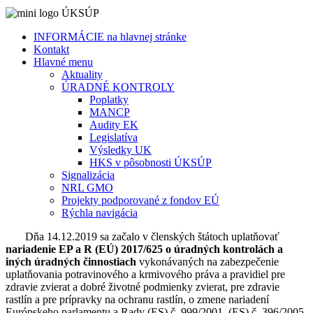
INFORMÁCIE na hlavnej stránke
Kontakt
Hlavné menu
Aktuality
ÚRADNÉ KONTROLY
Poplatky
MANCP
Audity EK
Legislatíva
Výsledky UK
HKS v pôsobnosti ÚKSÚP
Signalizácia
NRL GMO
Projekty podporované z fondov EÚ
Rýchla navigácia
Dňa 14.12.2019 sa začalo v členských štátoch uplatňovať
nariadenie EP a R (EÚ) 2017/625 o úradných kontrolách a
iných úradných činnostiach
vykonávaných na zabezpečenie
uplatňovania potravinového a krmivového práva a pravidiel pre
zdravie zvierat a dobré životné podmienky zvierat, pre zdravie
rastlín a pre prípravky na ochranu rastlín, o zmene nariadení
Európskeho parlamentu a Rady (ES) č. 999/2001, (ES) č. 396/2005,