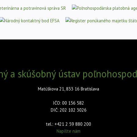
ný a skúšobný ústav poľnohospodá
Matúškova 21, 833 16 Bratislava
IČO: 00 156 582
DIČ: 202 102 3026
tel.: +421 2 59 880 200
Napíšte nám