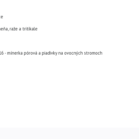
ce
ňa, raže a tritikale
2016 - mínerka pórová a piadivky na ovocných stromoch