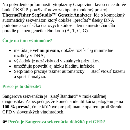
Na potvrdenie prítomnosti fytoplazmy Grapevine flavescence dorée
bude ÚKSÚP používať novo zakúpený moderný prístroj
ThermoFisher SeqStudio™ Genetic Analyzer
. Ide o kompaktný
automatický sekvenátor, ktorý dokáže „prečítať“ úseky DNA
podobne ako čítačka čiarových kódov – len namiesto čiar číta
poradie písmen genetického kódu (A, T, C, G).
Čo je na tom výnimočné?
metóda je
veľmi presná
, dokáže rozlíšiť aj minimálne
rozdiely v DNA,
výsledok je nezávislý od vizuálnych príznakov,
umožňuje potvrdiť aj nízku hladinu infekcie,
SeqStudio pracuje takmer automaticky — stačí vložiť kazetu
a spustiť analýzu.
Prečo je to dôležité?
Sangerova sekvenácia je „zlatý štandard“ v molekulárnej
diagnostike. Zabezpečuje, že konečná identifikácia patogénu je na
100 % presná
, čo je kľúčové pre prijímanie opatrení proti šíreniu
GFD v slovenských vinohradoch.
🌱
Prečo je Sangerova sekvenácia dôležitá pri GFD?