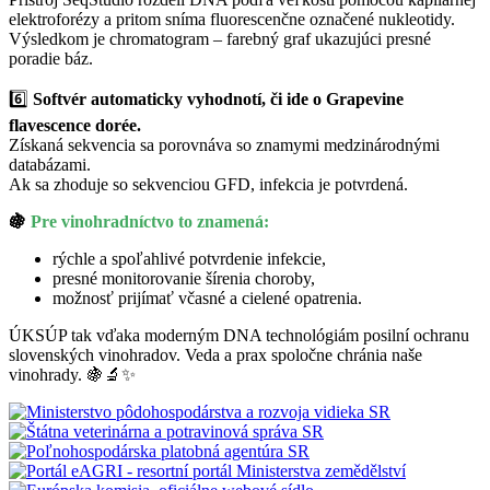
elektroforézy a pritom sníma fluorescenčne označené nukleotidy.
Výsledkom je chromatogram – farebný graf ukazujúci presné
poradie báz.
6️⃣
Softvér automaticky vyhodnotí, či ide o Grapevine
flavescence dorée.
Získaná sekvencia sa porovnáva so znamymi medzinárodnými
databázami.
Ak sa zhoduje so sekvenciou GFD, infekcia je potvrdená.
🍇
Pre vinohradníctvo to znamená:
rýchle a spoľahlivé potvrdenie infekcie,
presné monitorovanie šírenia choroby,
možnosť prijímať včasné a cielené opatrenia.
ÚKSÚP tak vďaka moderným DNA technológiám posilní ochranu
slovenských vinohradov. Veda a prax spoločne chránia naše
vinohrady. 🍇🔬✨