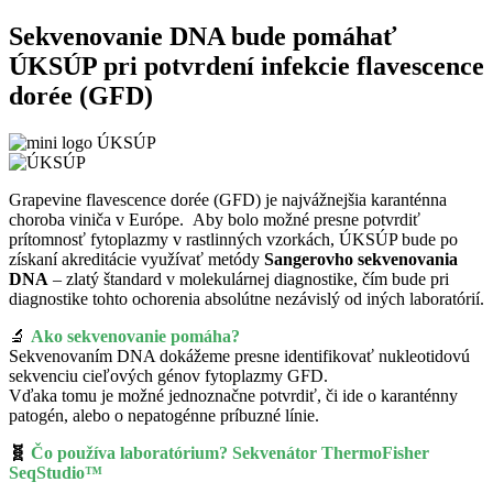
Sekvenovanie DNA bude pomáhať
ÚKSÚP pri potvrdení infekcie flavescence
dorée (GFD)
Grapevine flavescence dorée (GFD) je najvážnejšia karanténna
choroba viniča v Európe. Aby bolo možné presne potvrdiť
prítomnosť fytoplazmy v rastlinných vzorkách, ÚKSÚP bude po
získaní akreditácie využívať metódy
Sangerovho sekvenovania
DNA
– zlatý štandard v molekulárnej diagnostike, čím bude pri
diagnostike tohto ochorenia absolútne nezávislý od iných laboratórií.
🔬
Ako sekvenovanie pomáha?
Sekvenovaním DNA dokážeme presne identifikovať nukleotidovú
sekvenciu cieľových génov fytoplazmy GFD.
Vďaka tomu je možné jednoznačne potvrdiť, či ide o karanténny
patogén, alebo o nepatogénne príbuzné línie.
🧬
Čo používa laboratórium?
Sekvenátor ThermoFisher
SeqStudio™