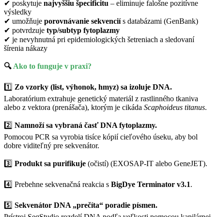
✔ poskytuje
najvyššiu špecificitu
– eliminuje falošne pozitívne
výsledky
✔ umožňuje
porovnávanie sekvencií
s databázami (GenBank)
✔ potvrdzuje
typ/subtyp fytoplazmy
✔ je nevyhnutná pri epidemiologických šetreniach a sledovaní
šírenia nákazy
🔍
Ako to funguje v praxi?
1️⃣
Zo vzorky (list, výhonok, hmyz) sa izoluje DNA.
Laboratórium extrahuje genetický materiál z rastlinného tkaniva
alebo z vektora (prenášača), ktorým je cikáda
Scaphoideus titanus
.
2️⃣
Namnoží sa vybraná časť DNA fytoplazmy.
Pomocou PCR sa vyrobia tisíce kópií cieľového úseku, aby bol
dobre viditeľný pre sekvenátor.
3️⃣
Produkt sa purifikuje
(očistí) (EXOSAP-IT alebo GeneJET).
4️⃣ Prebehne sekvenačná reakcia s
BigDye Terminator v3.1
.
5️⃣
Sekvenátor DNA „prečíta“ poradie písmen.
Prístroj SeqStudio rozdelí DNA podľa veľkosti pomocou kapilárnej