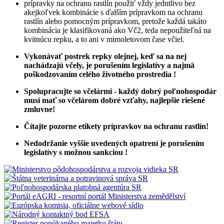
prípravky na ochranu rastlín použiť vždy jedntlivo bez
akejkoľvek kombinácie s ďalším prípravkom na ochranu
rastlín alebo pomocným prípravkom, pretože každá takáto
kombinácia je klasifikovaná ako Vč2, teda nepoužiteľná na
kvitnúcu repku, a to ani v mimoletovom čase včiel.
Vykonávať postrek repky olejnej, keď sa na nej
nachádzajú včely, je porušením legislatívy a najmä
poškodzovaním celého životného prostredia !
Spolupracujte so včelármi - každý dobrý poľnohospodár
musí mať so včelárom dobré vzťahy, najlepšie riešené
zmluvne!
Čítajte pozorne etikety prípravkov na ochranu rastlín!
Nedodržanie vyššie uvedených opatrení je porušením
legislatívy s možnou sankciou !