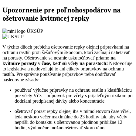
Upozornenie pre poľnohospodárov na
ošetrovanie kvitnúcej repky
V týchto dňoch prebieha ošetrovanie repky olejnej prípravkami na
ochranu rastlín proti šešuľovým škodcom, ktorí začínajú nalietavať
na porasty. Ošetrovanie sa nesmie uskutočňovať priamo
na
kvitnúce porasty v čase, keď sú včely na porastoch!
Nedovoľuje
to legislatíva a nedovoľujú to ani etikety prípravkov na ochranu
rastlín. Pre správne používanie prípravkov treba dodržiavať
nasledovné zásady:
používať výlučne prípravky na ochranu rastlín s klasifikáciou
pre včely Vč3 – prípravok pre včely s prijateľným rizikom pri
dodržaní predpísanej dávky alebo koncentrácie,
ošetrovať porast repky olejnej iba v mimoletovom čase včiel,
teda neskoro večer maximálne do 23 hodiny tak, aby včely
neprišli do kontaktu s ošetrovanou plodinou približne 12
hodín, výnimočne možno ošetrovať skoro ráno,