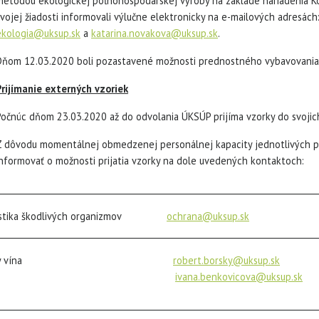
metódou ekologickej poľnohospodárskej výroby na základe nariadenia Komi
svojej žiadosti informovali výlučne elektronicky na e-mailových adresách
ekologia@uksup.sk
a
katarina.novakova@uksup.sk
.
Dňom 12.03.2020 boli pozastavené možnosti prednostného vybavovania 
Prijímanie externých vzoriek
Počnúc dňom 23.03.2020 až do odvolania ÚKSÚP prijíma vzorky do svojich
Z dôvodu momentálnej obmedzenej personálnej kapacity jednotlivých pr
informovať o možnosti prijatia vzorky na dole uvedených kontaktoch:
___________________________________________________________________________
ostika škodlivých organizmov
ochrana@uksup.sk
___________________________________________________________________________
nalýzy vína
robert.borsky@uksup.sk
tel.č
ivana.benkovicova@uksup.sk
te
___________________________________________________________________________