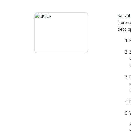
Na zák
(koron
tieto o