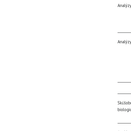
Ana
_______
An
_______
_______
Skú
bio
_______