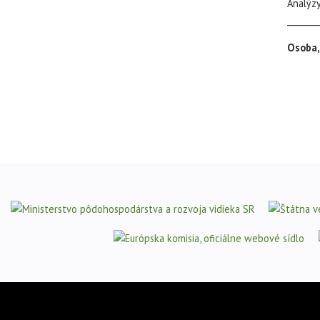
An
_______
Osoba,