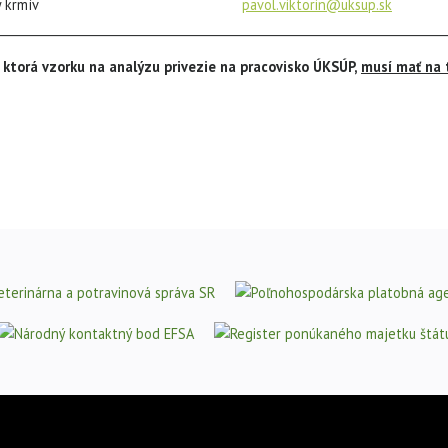
alýzy krmív
pavol.viktorin@uksup.sk
tel.č
___________________________________________________________________________
 ktorá vzorku na analýzu privezie na pracovisko ÚKSÚP,
musí mať na 