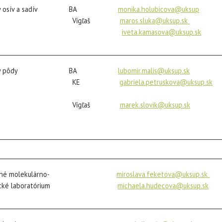
lýzy osív a sadív BA
monika.holubicova@uksup
tel.
Vígľaš
maros.sluka@uk
sup
.sk
iveta.kamasova@uksup.sk
tel.
___________________________________________________________________________
alýzy pôdy BA
lubomir.malis@uksup.sk
tel.č
KE
gabriela.petruskova@uksup.sk
te
0918 806
Vígľaš
marek.slovik@uksup.sk
tel.č
0917 660
___________________________________________________________________________
___________________________________________________________________________
šobné molekulárno-
miroslava.feketova@uksup.sk
te
logické laboratórium
michaela.hudecova@uksup.sk
te
___________________________________________________________________________