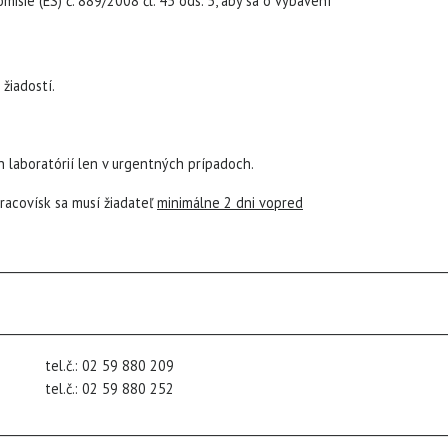
sie (ES) č. 889/2008 čl. 45 ods. 5, aby sa o vybavení
:
žiadostí.
 laboratórií len v urgentných prípadoch.
acovísk sa musí žiadateľ
minimálne 2 dni vopred
___________________________________________________________________________
___________________________________________________________________________
.: 02 59 880 209
l.č.: 02 59 880 252
___________________________________________________________________________