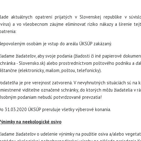
lade aktuálnych opatrení prijatých v Slovenskej republike v súvi
avírus) a vo všeobecnom záujme eliminovať riziko nákazy a šírenie t
patrenia:
Nepovoleným osobám je vstup do areálu ÚKSÚP zakázaný.
Žiadame žiadateľov, aby svoje podania (žiadosti či iné papierové dokument
schránka - Slovensko.sk) alebo prostredníctvom poštového podniku a ďal
dištančne (elektronicky, mailom, poštou, telefonicky).
Podateľňa je pre verejnosť zatvorená. V nevyhnutných situáciách sú na 
umiestnené viditeľne označené schránky, do ktorých môžu žiadatelia v 
Osobným podaniam nebudú potvrdzované prevzatia!
Do 31.03.2020 ÚKSÚP prerušuje všetky výberové konania.
Výnimky na neekologické osivo
Žiadame žiadateľov o udelenie výnimky na použitie osiva a/alebo vegeta