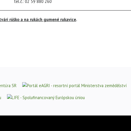
.: 02 59 880 260
___________________________________________________________________________
tvári rúško a na rukách gumené rukavice
.