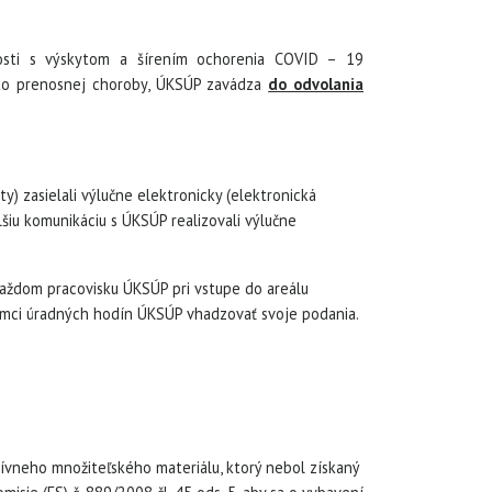
slosti s výskytom a šírením ochorenia COVID – 19
ejto prenosnej choroby, ÚKSÚP zavádza
do odvolania
y) zasielali výlučne elektronicky (elektronická
šiu komunikáciu s ÚKSÚP realizovali výlučne
každom pracovisku ÚKSÚP pri vstupe do areálu
rámci úradných hodín ÚKSÚP vhadzovať svoje podania.
tívneho množiteľského materiálu, ktorý nebol získaný