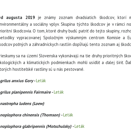
d augusta 2019
je známy zoznam dvadsiatich škodcov, ktorí m
nvironmentálny a sociálny vplyv. Skupina týchto škodcov je v rámci no
rioritní škodcovia. O tom, ktoré druhy budú patriť do tejto skupiny, roz
etodiky vypracovanej Spoločným výskumným centrom Komisie a Eu
kodcov poľných a záhradníckych rastlín dopĺňajú tento zoznam aj škodc
rieskumy sa na území Slovenska vykonávajú na tie druhy prioritných ško
kologických a klimatických podmienkach mohli usídliť a ďalej šíriť. Ď
torých hostiteľské rastliny sú u nás pestované.
grilus anxius Gory -
Leták
grilus planipennis Fairmaire -
Leták
nastrepha ludens (Loew)
noplophora chinensis (Thomson) -
Leták
noplophora glabripennis (Motschulsky) -
Leták