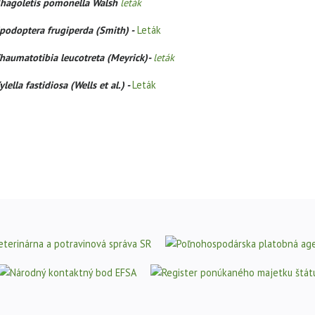
hagoletis pomonella Walsh
leták
podoptera frugiperda (Smith) -
Leták
haumatotibia leucotreta (Meyrick)-
leták
ylella fastidiosa (Wells et al.) -
Leták