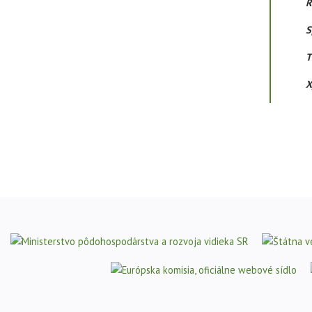
R
S
T
X