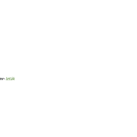
ov-
leták