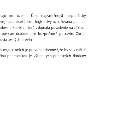
ajú pre územie Únie najzávažnejší hospodársky,
vej rastlinolekárskej legislatívy označovaná pojmom
hodovala Komisia, ktorá vykonala posúdenie na základe
rópskym úradom pre bezpečnosť potravín. Okrem
ovia lesných drevín.
dcov, u ktorých je pravdepodobnosť, že by sa v našich
alšou podmienkou je výber tých prioritných škodcov,