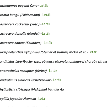
nthonomus eugenii Cano -
Leták
romia bungii (Faldermann) -
Leták
actericera cockerelli (Sulc.) -
Leták
actrocera dorsalis (Hendel) -
Leták
actrocera zonata (Saunders) -
Leták
ursaphelenchus xylophilus (Steiner et Bührer) Nickle et al. -
Leták
andidatus Liberibacter spp., pôvodca Huanglongbingovej choroby citrus
onotrachelus nenuphar (Herbst) -
Leták
endrolimus sibiricus Tschetverikov -
Leták
hyllosticta citricarpa (McAlpine) Van der Aa
opillia japonica Newman -
Leták