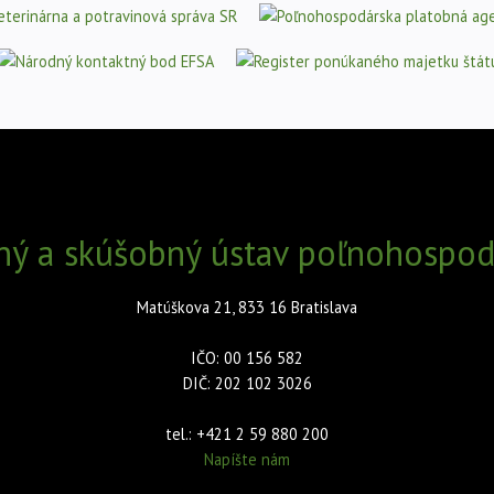
ný a skúšobný ústav poľnohospodá
Matúškova 21, 833 16 Bratislava
IČO: 00 156 582
DIČ: 202 102 3026
tel.: +421 2 59 880 200
Napíšte nám