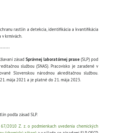
anu rastlín a detekcia, identifikácia a kvantifikácia
a v krmivách.
-------
ržiavaní zásad
Správnej laboratórnej praxe
(SLP) pod
editačnou službou (SNAS). Pracovisko je zaradené v
ované Slovenskou národnou akreditačnou službou.
1. mája 2021 a je platné do 21. mája 2023.
lín podľa zásad SLP.
 67/2010 Z. z. o podmienkach uvedenia chemických
ov (chemický zákon)
a v súlade so zásadami SLP OECD