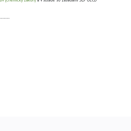
-------