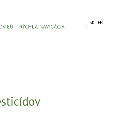
SK
EN
OV EÚ
RÝCHLA NAVIGÁCIA
sticídov