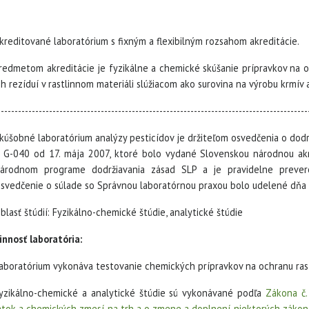
kreditované laboratórium s fixným a flexibilným rozsahom akreditácie.
redmetom akreditácie je fyzikálne a chemické skúšanie prípravkov na ochr
ch rezíduí v rastlinnom materiáli slúžiacom ako surovina na výrobu krmív 
------------------------------------------------------------------------------------------
kúšobné laboratórium analýzy pesticídov je držiteľom osvedčenia o dod
. G-040 od 17. mája 2007, ktoré bolo vydané Slovenskou národnou akr
árodnom programe dodržiavania zásad SLP a je pravidelne prever
svedčenie o súlade so Správnou laboratórnou praxou bolo udelené dňa 2
blasť štúdií: Fyzikálno-chemické štúdie, analytické štúdie
innosť laboratória:
aboratórium vykonáva testovanie chemických prípravkov na ochranu rast
yzikálno-chemické a analytické štúdie sú vykonávané podľa
Zákona č.
átok a chemických zmesí na trh a o zmene a doplnení niektorých zákon