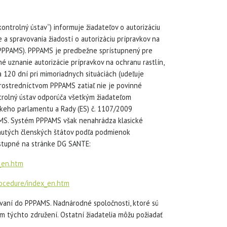
ontrolný ústav“) informuje žiadateľov o autorizáciu
e a spravovania žiadostí o autorizáciu prípravkov na
 PPPAMS). PPPAMS je predbežne sprístupnený pre
né uznanie autorizácie prípravkov na ochranu rastlín,
 120 dní pri mimoriadnych situáciách (udeľuje
prostredníctvom PPPAMS zatiaľ nie je povinné
ntrolný ústav odporúča všetkým žiadateľom
pskeho parlamentu a Rady (ES) č. 1107/2009
PAMS. Systém PPPAMS však nenahrádza klasické
knutých členských štátov podľa podmienok
ostupné na stránke DG SANTE:
_en.htm
procedure/index_en.htm
ovaní do PPPAMS. Nadnárodné spoločnosti, ktoré sú
 týchto združení. Ostatní žiadatelia môžu požiadať
.