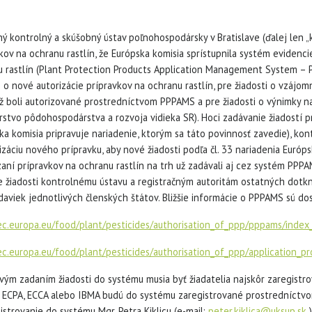
ý kontrolný a skúšobný ústav poľnohospodársky v Bratislave (ďalej len „k
kov na ochranu rastlín, že Európska komisia sprístupnila systém evidenci
u rastlín (Plant Protection Products Application Management System –
i o nové autorizácie prípravkov na ochranu rastlín, pre žiadosti o vzájom
ž boli autorizované prostredníctvom PPPAMS a pre žiadosti o výnimky na
rstvo pôdohospodárstva a rozvoja vidieka SR). Hoci zadávanie žiadostí 
ka komisia pripravuje nariadenie, ktorým sa táto povinnosť zavedie), ko
izáciu nového prípravku, aby nové žiadosti podľa čl. 33 nariadenia Euró
aní prípravkov na ochranu rastlín na trh už zadávali aj cez systém PP
e žiadosti kontrolnému ústavu a registračným autoritám ostatných dot
daviek jednotlivých členských štátov. Bližšie informácie o PPPAMS sú d
/ec.europa.eu/food/plant/pesticides/authorisation_of_ppp/pppams/index
ec.europa.eu/food/plant/pesticides/authorisation_of_ppp/application_
vým zadaním žiadosti do systému musia byť žiadatelia najskôr zaregistr
ECPA, ECCA alebo IBMA budú do systému zaregistrované prostredníctvom
istrovanie do systému Mgr. Petra Kiklicu (e-mail:
peter.kiklica@uksup.sk
)