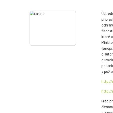
Ústredn
príprav
ochran
žiadost
ktoré u
Ministe
(Európs
o autor
o uvádz
podani
a požia
http:/
http://
Pred pr
členom 
o zareg