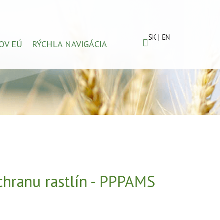
SK
EN
OV EÚ
RÝCHLA NAVIGÁCIA
chranu rastlín - PPPAMS