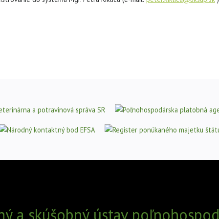
ný a skúšobný ústav poľnohospodá