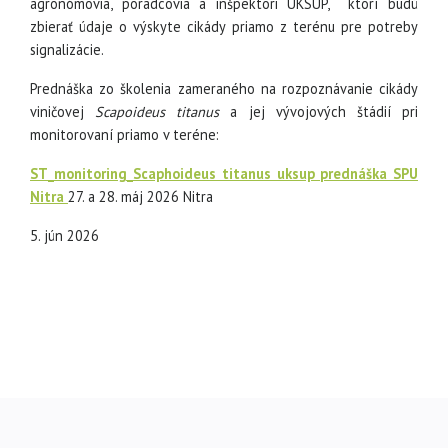
agronómovia, poradcovia a inšpektori ÚKSÚP, ktorí budú
zbierať údaje o výskyte cikády priamo z terénu pre potreby
signalizácie.
Prednáška zo školenia zameraného na rozpoznávanie cikády
viničovej
Scapoideus titanus
a jej vývojových štádií pri
monitorovaní priamo v teréne:
ST_monitoring_Scaphoideus titanus uksup prednáška SPU
Nitra
27. a 28. máj 2026 Nitra
5. jún 2026