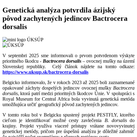
Genetická analýza potvrdila ázijský
pôvod zachytených jedincov Bactrocera
dorsalis
V septembri 2025 sme informovali o prvom potvrdenom výskyte
prioritného škodcu -
Bactrocera dorsalis
– ovocnej mušky na území
Slovenskej republiky. Celý článok nájdete na tomto odkaze:
https://www.uksup.sk/bactrocera-dorsalis
Belgicko informovalo, že v rokoch 2023 až 2025 boli zaznamenané
opakované záchyty dospelých jedincov ovocnej mušky
Bactrocera
dorsalis
, ktorá patrí medzi prioritných škodcov Únie. V spolupráci s
Royal Museum for Central Africa bola vyvinutá genetická metóda
umožňujúca určiť geografický pôvod zachytených jedincov.
V tomto roku bol v Belgicku spustený projekt PESTFLY, ktorého
cieľom je identifikovať možné cesty zavlečenia
B. dorsalis
do
krajiny. Projekt využíva viaceré prístupy vrátane novovyvinutej
genetickej metódy, pričom pre úspešnú analýzu je dôležité zahrnúť
čo najväčší počet exemplárov z rôznych regiónov sveta.