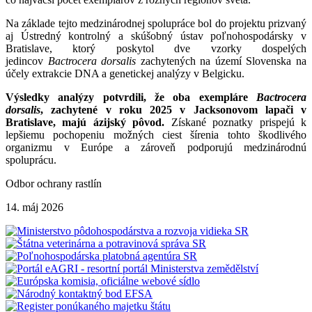
Na základe tejto medzinárodnej spolupráce bol do projektu prizvaný
aj Ústredný kontrolný a skúšobný ústav poľnohospodársky v
Bratislave, ktorý poskytol dve vzorky dospelých
jedincov
Bactrocera dorsalis
zachytených na území Slovenska na
účely extrakcie DNA a genetickej analýzy v Belgicku.
Výsledky analýzy potvrdili, že oba exempláre
Bactrocera
dorsalis
, zachytené v roku 2025 v Jacksonovom lapači v
Bratislave, majú ázijský pôvod.
Získané poznatky prispejú k
lepšiemu pochopeniu možných ciest šírenia tohto škodlivého
organizmu v Európe a zároveň podporujú medzinárodnú
spoluprácu.
Odbor ochrany rastlín
14. máj 2026