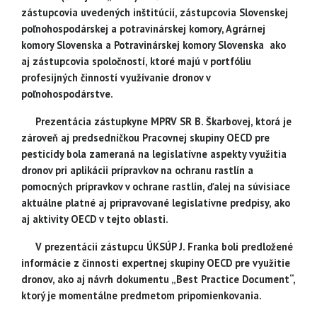
zástupcovia uvedených inštitúcií, zástupcovia Slovenskej
poľnohospodárskej a potravinárskej komory, Agrárnej
komory Slovenska a Potravinárskej komory Slovenska ako
aj zástupcovia spoločností, ktoré majú v portfóliu
profesijných činností využívanie dronov v
poľnohospodárstve.
Prezentácia zástupkyne MPRV SR B. Škarbovej, ktorá je
zároveň aj predsedníčkou Pracovnej skupiny OECD pre
pesticídy bola zameraná na legislatívne aspekty využitia
dronov pri aplikácii prípravkov na ochranu rastlín a
pomocných prípravkov v ochrane rastlín, ďalej na súvisiace
aktuálne platné aj pripravované legislatívne predpisy, ako
aj aktivity OECD v tejto oblasti.
V prezentácii zástupcu ÚKSÚP J. Franka boli predložené
informácie z činnosti expertnej skupiny OECD pre využitie
dronov, ako aj návrh dokumentu „Best Practice Document“,
ktorý je momentálne predmetom pripomienkovania.