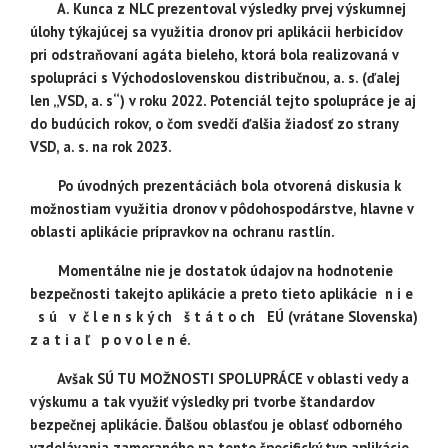
A. Kunca z NLC prezentoval výsledky
prvej výskumnej
úlohy týkajúcej sa využitia dronov pri aplikácii herbicídov
pri odstraňovaní agáta bieleho, ktorá bola realizovaná v
spolupráci s Východoslovenskou distribučnou, a. s. (ďalej
len „VSD, a. s“) v roku 2022. Potenciál tejto spolupráce je aj
do budúcich rokov, o čom svedčí ďalšia žiadosť zo strany
VSD, a. s. na rok 2023.
Po úvodných prezentáciách bola otvorená diskusia k
možnostiam využitia dronov v pôdohospodárstve, hlavne v
oblasti aplikácie prípravkov na ochranu rastlín.
Momentálne nie je dostatok údajov na hodnotenie
bezpečnosti takejto aplikácie a preto tieto aplikácie n i e
s ú v č l e n s k ý ch š t á t o ch EÚ (vrátane Slovenska)
z a t i a ľ p o v o l e n é.
Avšak SÚ TU MOŽNOSTI SPOLUPRÁCE v oblasti vedy a
výskumu a tak využiť výsledky pri tvorbe štandardov
bezpečnej aplikácie. Ďalšou oblasťou je oblasť odborného
vzdelávania zameraného na tento špecifický typ aplikácie