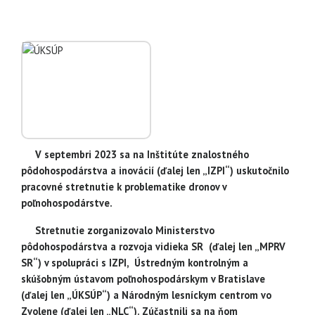
V septembri 2023 sa na Inštitúte znalostného
pôdohospodárstva a inovácií (ďalej len „IZPI“) uskutočnilo
pracovné stretnutie k problematike dronov v
poľnohospodárstve.
Stretnutie zorganizovalo Ministerstvo
pôdohospodárstva a rozvoja vidieka SR (ďalej len „MPRV
SR“) v spolupráci s IZPI, Ústredným kontrolným a
skúšobným ústavom poľnohospodárskym v Bratislave
(ďalej len „ÚKSÚP“) a Národným lesníckym centrom vo
Zvolene (ďalej len „NLC“). Zúčastnili sa na ňom