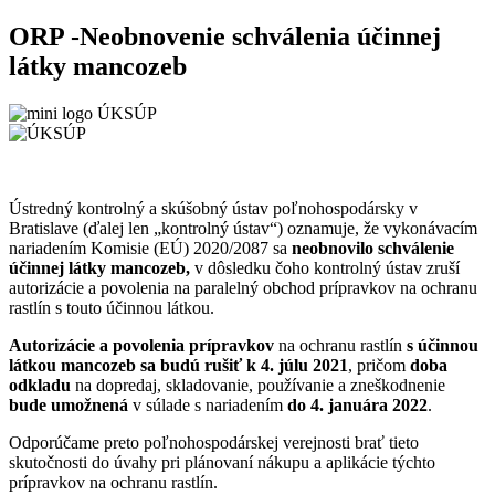
ORP -Neobnovenie schválenia účinnej
látky mancozeb
Ústredný kontrolný a skúšobný ústav poľnohospodársky v
Bratislave (ďalej len „kontrolný ústav“) oznamuje, že vykonávacím
nariadením Komisie (EÚ) 2020/2087 sa
neobnovilo schválenie
účinnej látky mancozeb,
v dôsledku čoho kontrolný ústav zruší
autorizácie a povolenia na paralelný obchod prípravkov na ochranu
rastlín s touto účinnou látkou.
Autorizácie a povolenia prípravkov
na ochranu rastlín
s účinnou
látkou mancozeb
sa budú
rušiť k 4. júlu 2021
, pričom
doba
odkladu
na dopredaj, skladovanie, používanie a zneškodnenie
bude umožnená
v súlade s nariadením
do 4. januára 2022
.
Odporúčame preto poľnohospodárskej verejnosti brať tieto
skutočnosti do úvahy pri plánovaní nákupu a aplikácie týchto
prípravkov na ochranu rastlín.