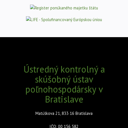
Ústredný kontrolný a
skúšobný ústav
poľnohospodársky v
Bratislave
Matúškova 21, 833 16 Bratislava
IČO: 00 156 582