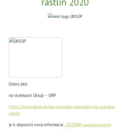
rastlín 2020
Dobrý deň,
na stránkach Úksúp – ORP
https://www.uksup.sk/orp-zoznamy-pripravkov-na-ochranu-
rastlin
je k dispozícii nová informácia: „
ZOZNAM autorizovaných