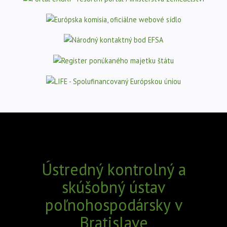
Ústredný kontrolný a
skúšobný ústav
poľnohospodársky v
Bratislave