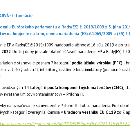
JIVÁ
-
Informácie
adeniu Európskeho parlamentu a Rady(ES) č. 2019/1009
z 5. júna 20
tov na hnojenie na trhu, menia nariadenia (ES) č.1069/2009 a (ES) 
enie EP a Rady(ES)č.2019/1009 nadobudlo účinnosť 16. júla 2019 a po 
a 2022
. Do tej doby je stále platné súčasné nariadenie EP a Rady(ES) č.
ariadenie stanovuje zoznam 7 kategórií
podľa účinku výrobku (PFC)
- h
pestovateľský substrát, inhibítory, rastlinné biostimulátory (pomocné ras
I.
e uvádzaných 14 kategórií
podľa komponentných materiálov (CMC)
, k
v (vrátane limitov kontaminantov) – Príloha II.
vky na označovanie sú uvedené v Prílohe III tohto nariadenia. Podrobn
ivých kategórií zverejnila Komisia v
Úradnom vestníku EÚ C 119
zo 7. a
//eur-lex.europa.eu/legal-content/SK/TXT/PDF/?uri=OJ:C:2021:119:FULL