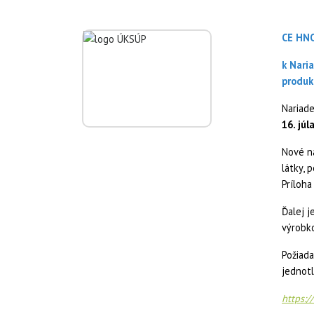
CE HNO
k Nari
produk
Nariad
16. júl
Nové n
látky, 
Príloha 
Ďalej j
výrobko
Požiada
jednotl
https: