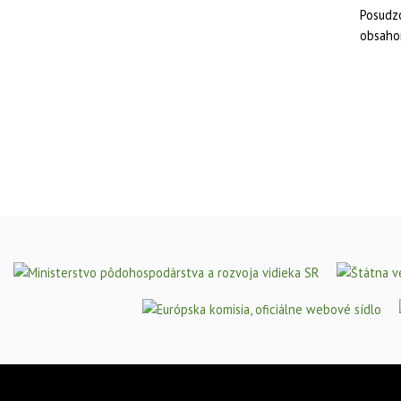
Posudzo
obsahom