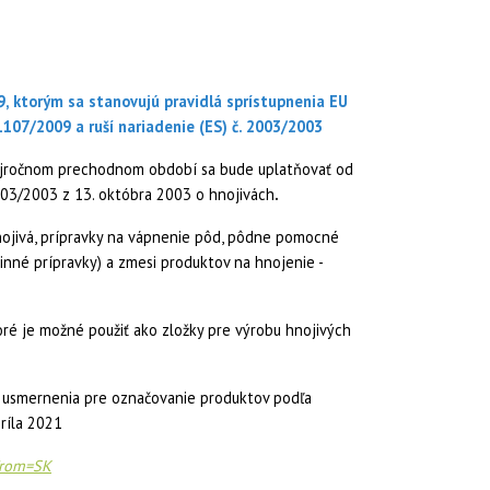
19, ktorým sa stanovujú pravidlá sprístupnenia EU
č.1107/2009
a ruší nariadenie (ES) č. 2003/2003
trojročnom prechodnom období sa bude uplatňovať od
2003/2003 z 13. októbra 2003 o hnojivách
.
nojivá, prípravky na vápnenie pôd, pôdne pomocné
tlinné prípravky) a zmesi produktov na hnojenie -
toré je možné použiť ako zložky pre výrobu hnojivých
é usmernenia pre označovanie produktov podľa
príla 2021
&from=SK