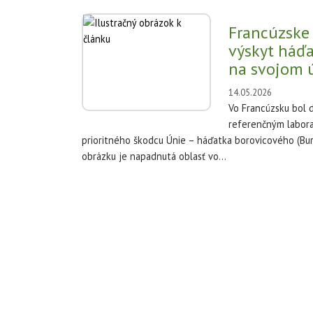
Francúzske 
výskyt háď
na svojom 
14.05.2026
Vo Francúzsku bol
referenčným labor
prioritného škodcu Únie – háďatka borovicového (Bur
obrázku je napadnutá oblasť vo...