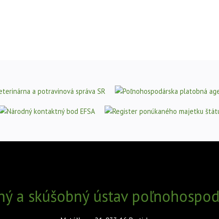
ný a skúšobný ústav poľnohospodá