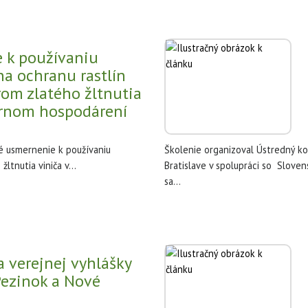
 k používaniu
na ochranu rastlín
rom zlatého žltnutia
trnom hospodárení
é usmernenie k používaniu
Školenie organizoval Ústredný ko
ltnutia viniča v...
Bratislave v spolupráci so Sloven
sa...
a verejnej vyhlášky
Pezinok a Nové