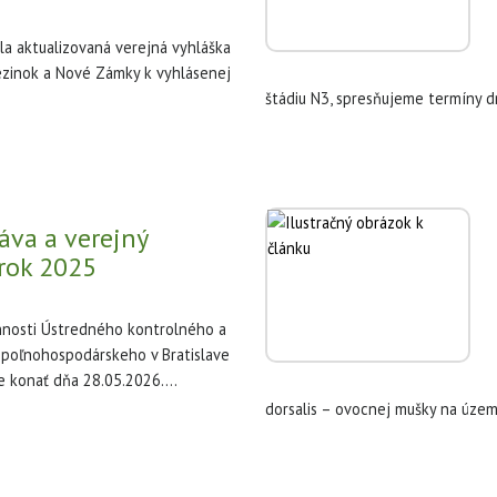
a aktualizovaná verejná vyhláška
zinok a Nové Zámky k vyhlásenej
štádiu N3, spresňujeme termíny d
áva a verejný
rok 2025
nnosti Ústredného kontrolného a
poľnohospodárskeho v Bratislave
e konať dňa 28.05.2026....
dorsalis – ovocnej mušky na území