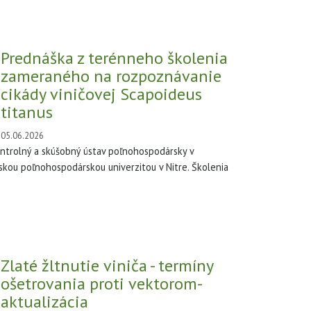
Prednáška z terénneho školenia
zameraného na rozpoznávanie
cikády viničovej Scapoideus
titanus
05.06.2026
ntrolný a skúšobný ústav poľnohospodársky v
skou poľnohospodárskou univerzitou v Nitre. Školenia
Zlaté žltnutie viniča - termíny
ošetrovania proti vektorom-
aktualizácia