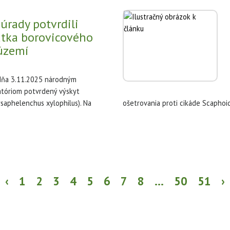
úrady potvrdili
atka borovicového
území
 dňa 3.11.2025 národným
atóriom potvrdený výskyt
saphelenchus xylophilus). Na
ošetrovania proti cikáde Scaphoi
‹
1
2
3
4
5
6
7
8
...
50
51
›